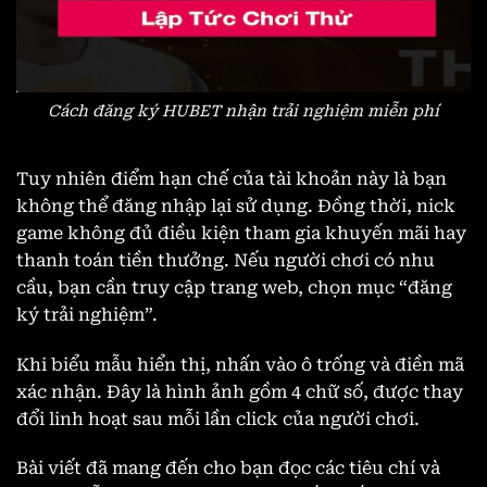
Cách đăng ký HUBET nhận trải nghiệm miễn phí
Tuy nhiên điểm hạn chế của tài khoản này là bạn
không thể đăng nhập lại sử dụng. Đồng thời, nick
game không đủ điều kiện tham gia khuyến mãi hay
thanh toán tiền thưởng. Nếu người chơi có nhu
cầu, bạn cần truy cập trang web, chọn mục “đăng
ký trải nghiệm”.
Khi biểu mẫu hiển thị, nhấn vào ô trống và điền mã
xác nhận. Đây là hình ảnh gồm 4 chữ số, được thay
đổi linh hoạt sau mỗi lần click của người chơi.
Bài viết đã mang đến cho bạn đọc các tiêu chí và