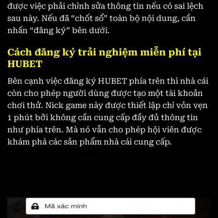
được việc phải chỉnh sửa thông tin nếu có sai lệch
sau này. Nếu đã “chốt sổ” toàn bộ nội dung, cần
nhấn “đăng ký” bên dưới.
Cách đăng ký trải nghiệm miễn phí tại
HUBET
Bên cạnh việc đăng ký HUBET phía trên thì nhà cái
còn cho phép người dùng được tạo một tài khoản
chơi thử. Nick game này được thiết lập chỉ vỏn vẹn
1 phút bởi không cần cung cấp đầy đủ thông tin
như phía trên. Mà nó vẫn cho phép hội viên được
khám phá các sản phẩm nhà cái cung cấp.