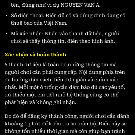
tên, đúng như ví dụ NGUYEN VAN A.
Số điện thoại: Điền đủ số và đúng định dạng số
thuê bao của Việt Nam.
Mã xác nhận: Nhấn vào thanh dữ liệu, người
chơi sẽ thấy thông tin, điền theo hình ảnh.
Xác nhận và hoàn thành
6 thanh dữ liệu là toàn bộ những thông tin mà
người chơi cần phải cung cấp. Nội dung phía trên
đã hướng dẫn cách điền đơn giản và chính xác
nhất. Mỗi một ô trống cần đảm bảo đủ các yếu tố,
dù thiếu một chi tiết nhỏ hệ thống cũng có thể
phát hiện và không ghi nhận.
Do đó để đăng ký thành công, người chơi cần dành
khoảng 1 phút để kiểm tra lại toàn bộ. Điều này sẽ
không tốn nhiều thời gian mà còn giúp bạn tránh