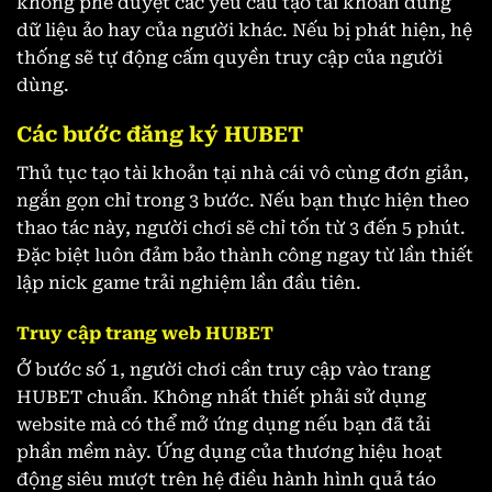
không phê duyệt các yêu cầu tạo tài khoản dùng
dữ liệu ảo hay của người khác. Nếu bị phát hiện, hệ
thống sẽ tự động cấm quyền truy cập của người
dùng.
Các bước đăng ký HUBET
Thủ tục tạo tài khoản tại nhà cái vô cùng đơn giản,
ngắn gọn chỉ trong 3 bước. Nếu bạn thực hiện theo
thao tác này, người chơi sẽ chỉ tốn từ 3 đến 5 phút.
Đặc biệt luôn đảm bảo thành công ngay từ lần thiết
lập nick game trải nghiệm lần đầu tiên.
Truy cập trang web HUBET
Ở bước số 1, người chơi cần truy cập vào trang
HUBET chuẩn. Không nhất thiết phải sử dụng
website mà có thể mở ứng dụng nếu bạn đã tải
phần mềm này. Ứng dụng của thương hiệu hoạt
động siêu mượt trên hệ điều hành hình quả táo