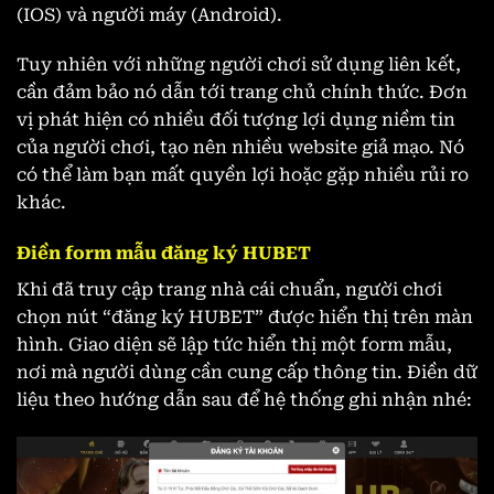
(IOS) và người máy (Android).
Tuy nhiên với những người chơi sử dụng liên kết,
cần đảm bảo nó dẫn tới trang chủ chính thức. Đơn
vị phát hiện có nhiều đối tượng lợi dụng niềm tin
của người chơi, tạo nên nhiều website giả mạo. Nó
có thể làm bạn mất quyền lợi hoặc gặp nhiều rủi ro
khác.
Điền form mẫu đăng ký HUBET
Khi đã truy cập trang nhà cái chuẩn, người chơi
chọn nút “đăng ký HUBET” được hiển thị trên màn
hình. Giao diện sẽ lập tức hiển thị một form mẫu,
nơi mà người dùng cần cung cấp thông tin. Điền dữ
liệu theo hướng dẫn sau để hệ thống ghi nhận nhé: