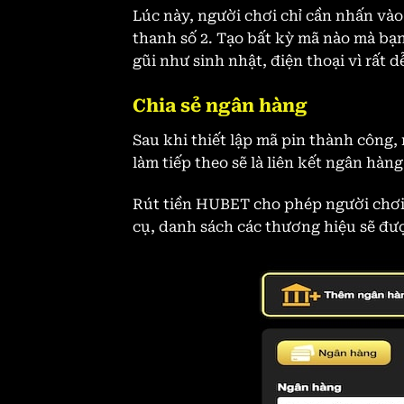
Lúc này, người chơi chỉ cần nhấn vào
thanh số 2. Tạo bất kỳ mã nào mà bạn
gũi như sinh nhật, điện thoại vì rất dễ
Chia sẻ ngân hàng
Sau khi thiết lập mã pin thành công, 
làm tiếp theo sẽ là liên kết ngân hàn
Rút tiền HUBET cho phép người chơi 
cụ, danh sách các thương hiệu sẽ đư