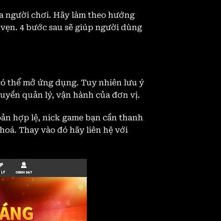
ủa người chơi. Hãy làm theo hướng
 vẹn. 4 bước sau sẽ giúp người dùng
 có thể mở ứng dụng. Tuy nhiên lưu ý
uyền quản lý, vận hành của đơn vị.
oản hợp lệ, nick game bạn cần thanh
oá. Thay vào đó hãy liên hệ với