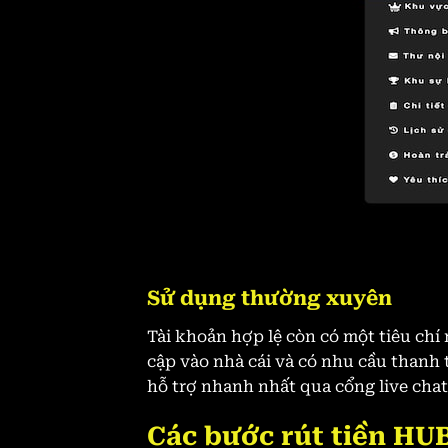
Sử dụng thường xuyên
Tài khoản hợp lệ còn có một tiêu ch
cập vào nhà cái và có nhu cầu thanh 
hỗ trợ nhanh nhất qua cổng live chat,
Các bước rút tiền HU