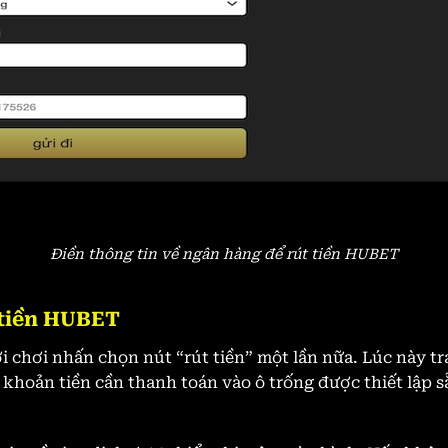
Điền thông tin về ngân hàng để rút tiền HUBET
 tiền HUBET
i chơi nhấn chọn nút “rút tiền” một lần nữa. Lúc này 
 khoản tiền cần thanh toán vào ô trống được thiết lập 