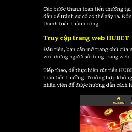
Các bước thanh toán tiền thưởng tại 
dẫn để tránh sự cố có thể xảy ra. Đồ
thanh toán thành công.
Truy cập trang web HUBET
Đầu tiên, bạn cần mở trang chủ của n
với những người sử dụng trang web, 
Tiếp theo, để thực hiện rút tiền HU
toán tiền thưởng. Trường hợp không 
nhân viên để được hướng dẫn cách lấ