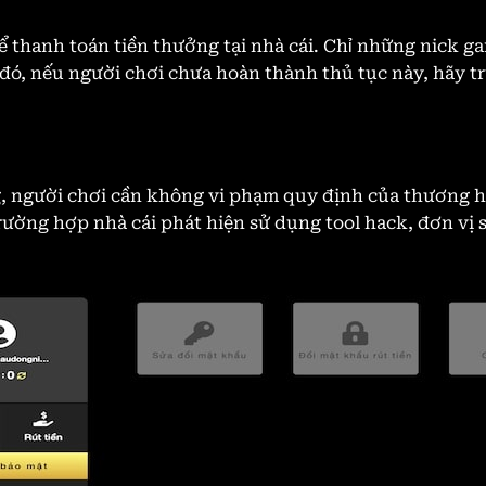
 thanh toán tiền thưởng tại nhà cái. Chỉ những nick gam
 đó, nếu người chơi chưa hoàn thành thủ tục này, hãy t
, người chơi cần không vi phạm quy định của thương hi
rường hợp nhà cái phát hiện sử dụng tool hack, đơn vị