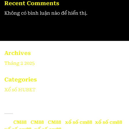
Recent Comments
Không có bình luận nào để hiển thị.
Archives
Tháng 2 2025
Categories
Xổ số HUBET
XEM THÊM
>>>
CM88
,
CM88
,
CM88
,
xổ số cm88
,
xổ số cm88
,