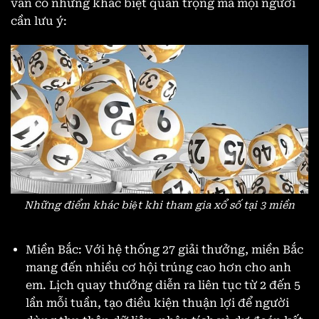
vẫn có những khác biệt quan trọng mà mọi người
cần lưu ý:
Những điểm khác biệt khi tham gia xổ số tại 3 miền
Miền Bắc: Với hệ thống 27 giải thưởng, miền Bắc
mang đến nhiều cơ hội trúng cao hơn cho anh
em. Lịch quay thưởng diễn ra liên tục từ 2 đến 5
lần mỗi tuần, tạo điều kiện thuận lợi để người